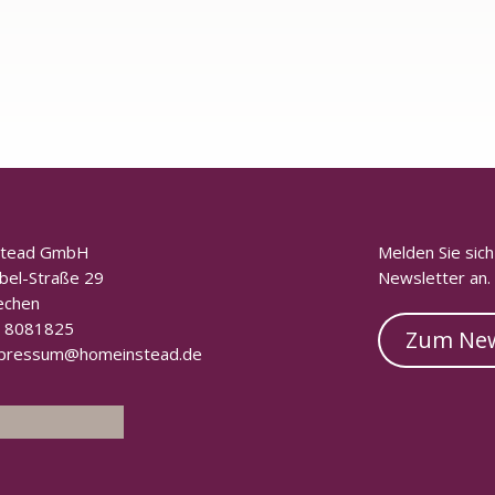
stead GmbH
Melden Sie sic
bel-Straße 29
Newsletter an.
echen
 8081825
Zum New
pressum@homeinstead.de