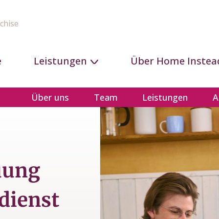
chise
e
Leistungen
Über Home Instea
Über uns
Team
Leistungen
A
uung
dienst