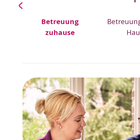
schen
Betreuung
Betreuun
bedarf
zuhause
Hau