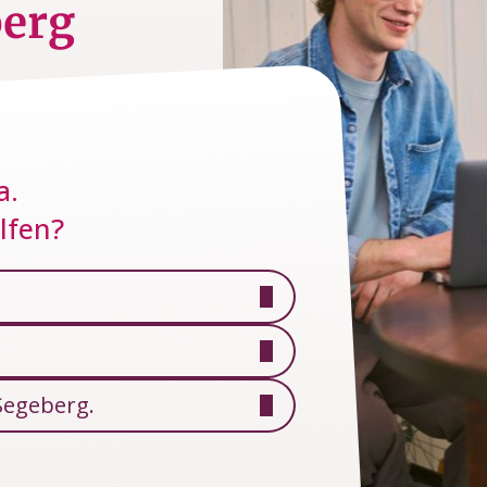
berg
a.
lfen?
Segeberg.