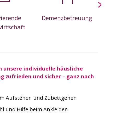
vierende
Demenzbetreuung
Bera
irtschaft
nac
h unsere individuelle häusliche
g zufrieden und sicher – ganz nach
im Aufstehen und Zubettgehen
l und Hilfe beim Ankleiden