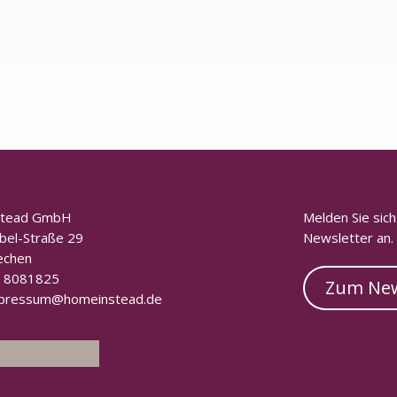
stead GmbH
Melden Sie sic
bel-Straße 29
Newsletter an.
echen
 8081825
Zum New
pressum@homeinstead.de