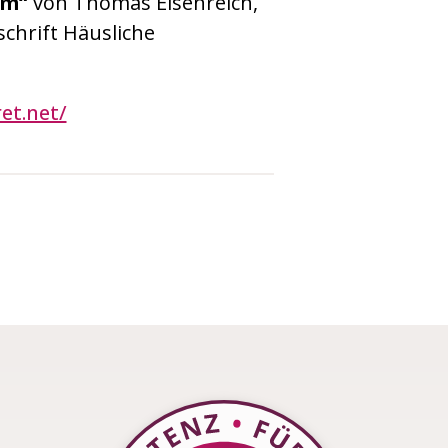
rm“
von Thomas Eisenreich,
schrift
Häusliche
et.net/