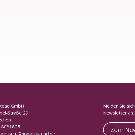
stead GmbH
Melden Sie sic
bel-Straße 29
Newsletter an.
echen
 8081825
Zum New
pressum@homeinstead.de