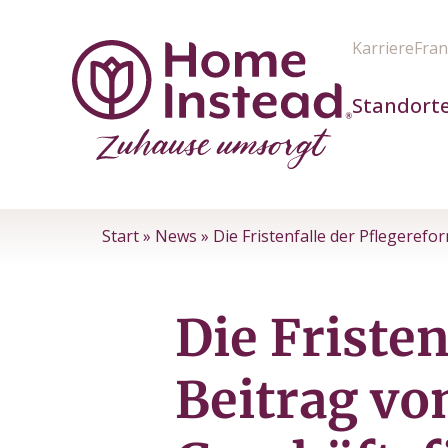
Karriere
Fran
Standort
Start
»
News
»
Die Fristenfalle der Pflegeref
Die Friste
Beitrag vo