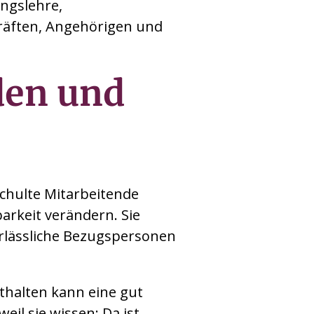
ngslehre,
räften, Angehörigen und
den und
eschulte Mitarbeitende
arkeit verändern. Sie
erlässliche Bezugspersonen
thalten kann eine gut
eil sie wissen: Da ist