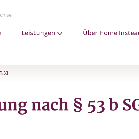
chise
e
Leistungen
Über Home Instea
B XI
ung nach § 53 b S