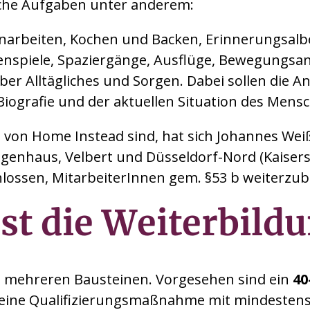
ische Aufgaben unter anderem:
tenarbeiten, Kochen und Backen, Erinnerungsalb
tenspiele, Spaziergänge, Ausflüge, Bewegungsa
r Alltägliches und Sorgen. Dabei sollen die 
Biografie und der aktuellen Situation des Mens
n von Home Instead sind, hat sich Johannes Wei
igenhaus, Velbert und Düsseldorf-Nord (Kaisers
lossen, MitarbeiterInnen gem. §53 b weiterzub
t die Weiterbild
us mehreren Bausteinen. Vorgesehen sind ein
40
 eine Qualifizierungsmaßnahme mit mindesten