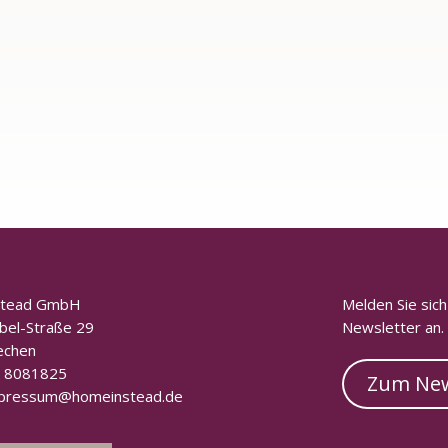
stead GmbH
Melden Sie sic
bel-Straße 29
Newsletter an.
echen
 8081825
Zum New
pressum@homeinstead.de