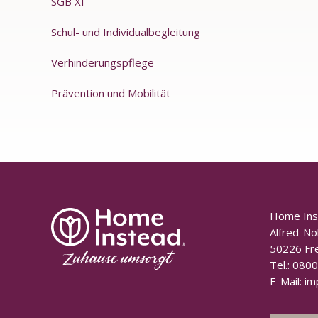
SGB XI
Schul- und Individualbegleitung
Verhinderungspflege
Prävention und Mobilität
Home In
Alfred-No
50226 Fr
Tel.:
0800
E-Mail:
im