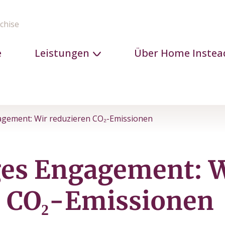
chise
e
Leistungen
Über Home Instea
agement: Wir reduzieren CO₂-Emissionen
ges Engagement: 
n CO₂-Emissionen