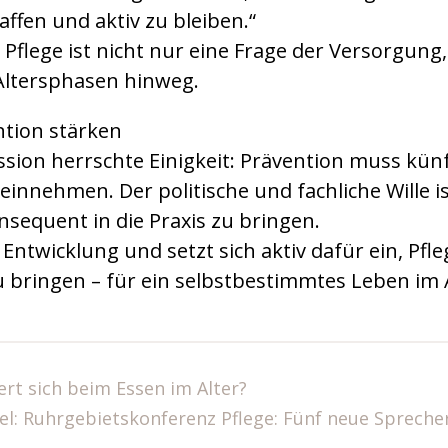
fen und aktiv zu bleiben.“
 Pflege ist nicht nur eine Frage der Versorgung
Altersphasen hinweg.
ntion stärken
sion herrschte Einigkeit: Prävention muss künf
einnehmen. Der politische und fachliche Wille is
sequent in die Praxis zu bringen.
ntwicklung und setzt sich aktiv dafür ein, Pfl
u bringen – für ein selbstbestimmtes Leben im A
rt sich beim Essen im Alter?
el: Ruhrgebietskonferenz Pflege: Fünf neue Spreche