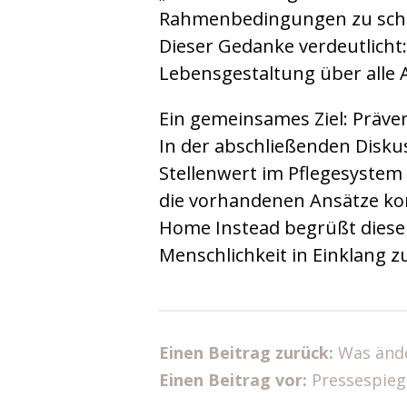
Rahmenbedingungen zu schaf
Dieser Gedanke verdeutlicht:
Lebensgestaltung über alle 
Ein gemeinsames Ziel: Präve
In der abschließenden Diskus
Stellenwert im Pflegesystem 
die vorhandenen Ansätze kon
Home Instead begrüßt diese E
Menschlichkeit in Einklang z
Einen Beitrag zurück:
Was ände
Einen Beitrag vor:
Pressespieg