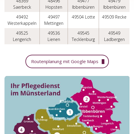
48369
48496
49477
49479
Saerbeck
Hopsten
Ibbenbüren
Ibbenbüren
49492
49497
49504 Lotte
49509 Recke
Westerkappeln
Mettingen
49525
49536
49545
49549
Lengerich
Lienen
Tecklenburg
Ladbergen
Routenplanung mit Google Maps