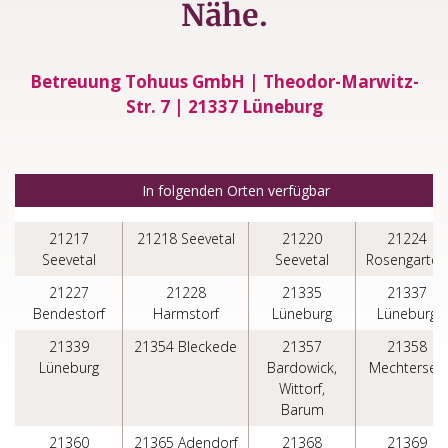
Nähe.
Betreuung Tohuus GmbH | Theodor-Marwitz-
Str. 7 | 21337 Lüneburg
In folgenden Orten verfügbar
21217
21218 Seevetal
21220
21224
Seevetal
Seevetal
Rosengarten
21227
21228
21335
21337
Bendestorf
Harmstorf
Lüneburg
Lüneburg
21339
21354 Bleckede
21357
21358
Lüneburg
Bardowick,
Mechtersen
Wittorf,
Barum
21360
21365 Adendorf
21368
21369