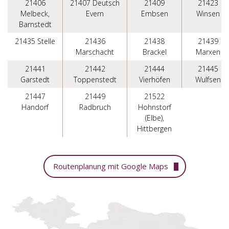
Melbeck,
Evern
Embsen
Winsen
Barnstedt
21435 Stelle
21436
21438
21439
Marschacht
Brackel
Marxen
21441
21442
21444
21445
Garstedt
Toppenstedt
Vierhöfen
Wulfsen
21447
21449
21522
Handorf
Radbruch
Hohnstorf
(Elbe),
Hittbergen
Routenplanung mit Google Maps
Landkreis-Lüneburg