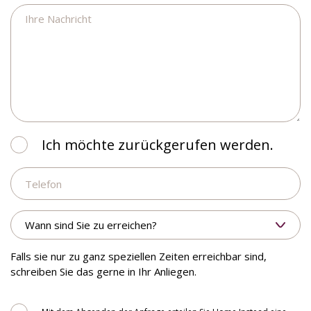
Ihre
Nachricht
Ich
Ich möchte zurückgerufen werden.
möchte
Telefon
zurückgerufen
werden.
Wann
sind
Sie
zu
Falls sie nur zu ganz speziellen Zeiten erreichbar sind,
erreichen?
schreiben Sie das gerne in Ihr Anliegen.
Consent
Mit dem Absenden der Anfrage erteilen Sie Home Instead eine