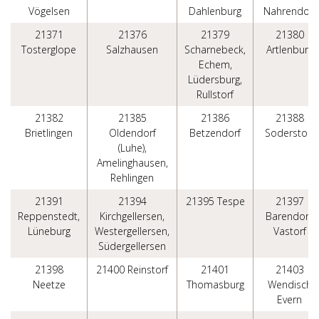
Vögelsen
Dahlenburg
Nahrendorf
21371
21376
21379
21380
Tosterglope
Salzhausen
Scharnebeck,
Artlenburg
Echem,
Lüdersburg,
Rullstorf
21382
21385
21386
21388
Brietlingen
Oldendorf
Betzendorf
Soderstorf
(Luhe),
Amelinghausen,
Rehlingen
21391
21394
21395 Tespe
21397
Reppenstedt,
Kirchgellersen,
Barendorf,
Lüneburg
Westergellersen,
Vastorf
Südergellersen
21398
21400 Reinstorf
21401
21403
Neetze
Thomasburg
Wendisch
Evern
21406
21407 Deutsch
21409
21423