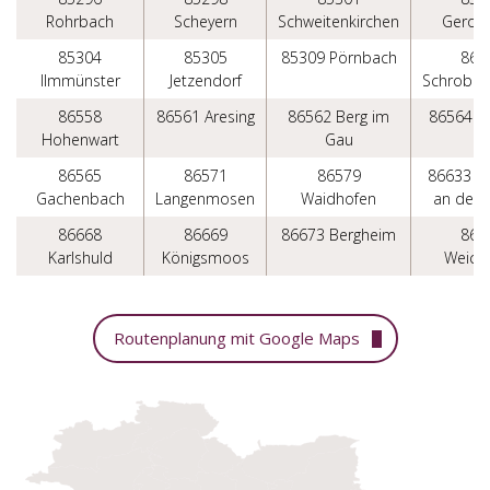
Rohrbach
Scheyern
Schweitenkirchen
Gerols
85304
85305
85309 Pörnbach
865
Ilmmünster
Jetzendorf
Schrobe
86558
86561 Aresing
86562 Berg im
86564 B
Hohenwart
Gau
86565
86571
86579
86633 N
Gachenbach
Langenmosen
Waidhofen
an der 
86668
86669
86673 Bergheim
867
Karlshuld
Königsmoos
Weiche
Routenplanung mit Google Maps