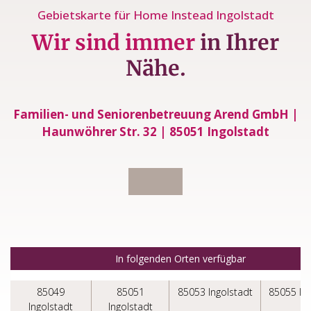
Gebietskarte für Home Instead Ingolstadt
Wir sind immer
in Ihrer
Nähe.
Familien- und Seniorenbetreuung Arend GmbH |
Haunwöhrer Str. 32 | 85051 Ingolstadt
In folgenden Orten verfügbar
85049
85051
85053 Ingolstadt
85055 Ing
Ingolstadt
Ingolstadt