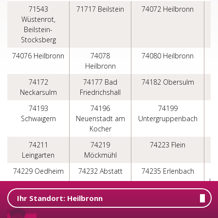
71543
71717 Beilstein
74072 Heilbronn
Wüstenrot,
H
Beilstein-
Stocksberg
74076 Heilbronn
74078
74080 Heilbronn
Heilbronn
H
74172
74177 Bad
74182 Obersulm
Neckarsulm
Friedrichshall
W
74193
74196
74199
7
Schwaigern
Neuenstadt am
Untergruppenbach
Kocher
74211
74219
74223 Flein
Leingarten
Möckmühl
N
74229 Oedheim
74232 Abstatt
74235 Erlenbach
Ha
a
Ihr Standort:
Heilbronn
74243
74245
74246 Eberstadt
Langenbrettach
Löwenstein