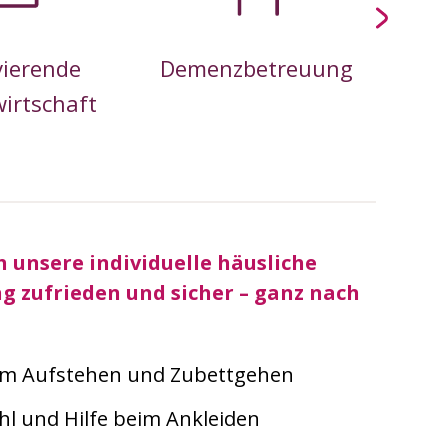
vierende
Demenzbetreuung
Bera
irtschaft
nac
h unsere individuelle häusliche
g zufrieden und sicher – ganz nach
im Aufstehen und Zubettgehen
l und Hilfe beim Ankleiden