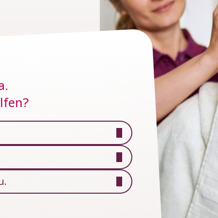
a.
lfen?
u.