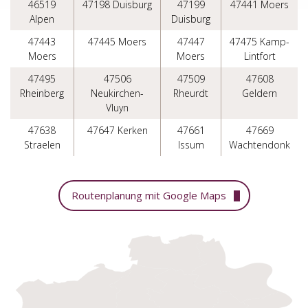
46519
47198 Duisburg
47199
47441 Moers
Alpen
Duisburg
47443
47445 Moers
47447
47475 Kamp-
Moers
Moers
Lintfort
47495
47506
47509
47608
Rheinberg
Neukirchen-
Rheurdt
Geldern
Vluyn
47638
47647 Kerken
47661
47669
Straelen
Issum
Wachtendonk
Routenplanung mit Google Maps