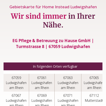
Gebietskarte für Home Instead Ludwigshafen
Wir sind immer
in Ihrer
Nähe.
EG Pflege & Betreuung zu Hause GmbH |
Turmstrasse 8 | 67059 Ludwigshafen
In folgenden Orten verfügbar
67059
67061
67063
67065
Ludwigshafen
Ludwigshafen
Ludwigshafen
Ludwigshafen
am Rhein
am Rhein
am Rhein
am Rhein
67067
67069
67071
67112
Ludwigshafen
Ludwigshafen
Ludwigshafen
Mutterstadt
am Rhein
am Rhein
am Rhein