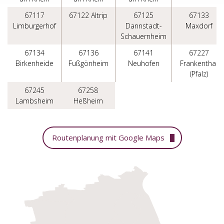
67117
67122 Altrip
67125
67133
Limburgerhof
Dannstadt-
Maxdorf
Schauernheim
67134
67136
67141
67227
Birkenheide
Fußgönheim
Neuhofen
Frankenthal
(Pfalz)
67245
67258
Lambsheim
Heßheim
Routenplanung mit Google Maps