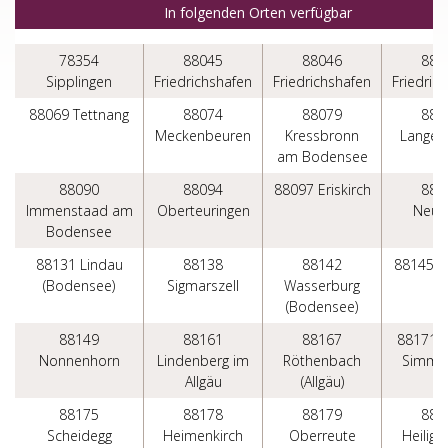
In folgenden Orten verfügbar
78354
88045
88046
880
Sipplingen
Friedrichshafen
Friedrichshafen
Friedric
88069 Tettnang
88074
88079
880
Meckenbeuren
Kressbronn
Langen
am Bodensee
88090
88094
88097 Eriskirch
880
Immenstaad am
Oberteuringen
Neuki
Bodensee
88131 Lindau
88138
88142
88145 H
(Bodensee)
Sigmarszell
Wasserburg
(Bodensee)
88149
88161
88167
88171 W
Nonnenhorn
Lindenberg im
Röthenbach
Simme
Allgäu
(Allgäu)
88175
88178
88179
886
Scheidegg
Heimenkirch
Oberreute
Heilige