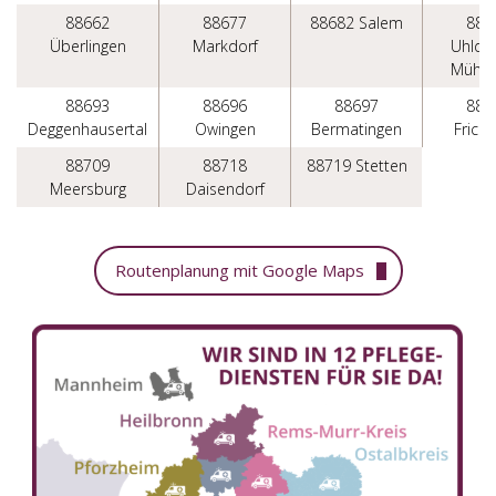
88662
88677
88682 Salem
886
Überlingen
Markdorf
Uhldin
Mühlh
88693
88696
88697
886
Deggenhausertal
Owingen
Bermatingen
Fricki
88709
88718
88719 Stetten
Meersburg
Daisendorf
Routenplanung mit Google Maps